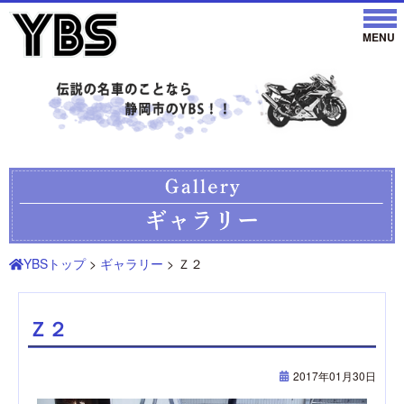
YBSトップ
>
ギャラリー
> Ｚ２
Ｚ２
2017年01月30日