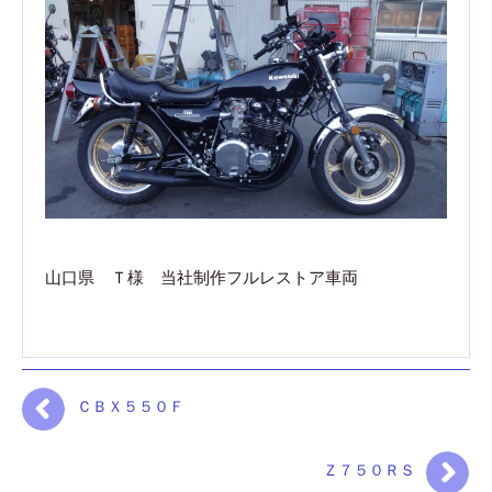
山口県 Ｔ様 当社制作フルレストア車両
ＣＢＸ５５０Ｆ
Ｚ７５０ＲＳ