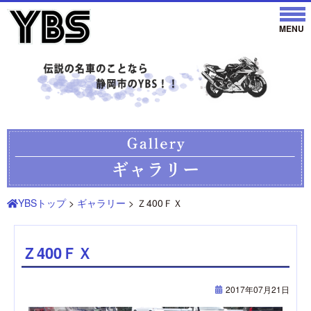
YBSトップ
>
ギャラリー
> Ｚ400ＦＸ
Ｚ400ＦＸ
2017年07月21日