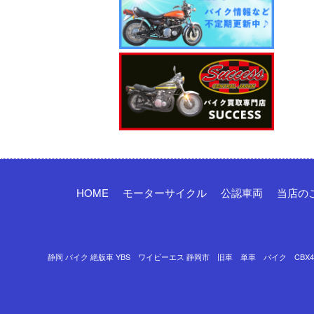
HOME
モーターサイクル
公認車両
当店の
静岡 バイク 絶版車 YBS ワイビーエス 静岡市 旧車 単車 バイク CBX400F 