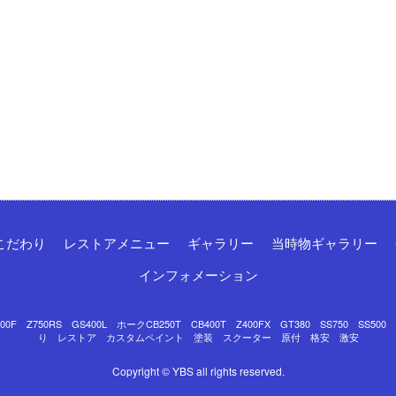
こだわり
レストアメニュー
ギャラリー
当時物ギャラリー
インフォメーション
Z750RS GS400L ホークCB250T CB400T Z400FX GT380 SS750 SS50
り レストア カスタムペイント 塗装 スクーター 原付 格安 激安
Copyright © YBS all rights reserved.