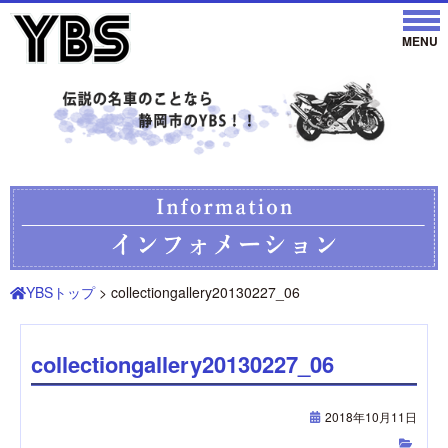
YBSトップ
> collectiongallery20130227_06
collectiongallery20130227_06
2018年10月11日