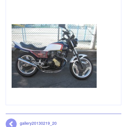
gallery20130219_20