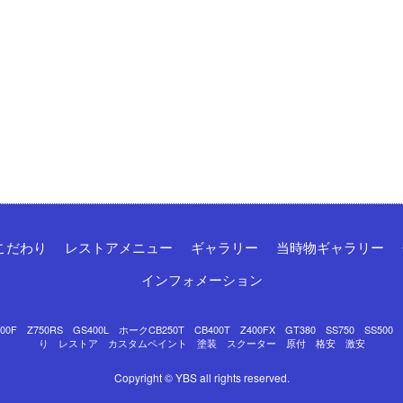
こだわり
レストアメニュー
ギャラリー
当時物ギャラリー
インフォメーション
Z750RS GS400L ホークCB250T CB400T Z400FX GT380 SS750 SS50
り レストア カスタムペイント 塗装 スクーター 原付 格安 激安
Copyright © YBS all rights reserved.