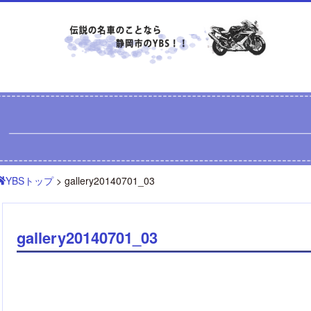
YBSトップ
> gallery20140701_03
gallery20140701_03