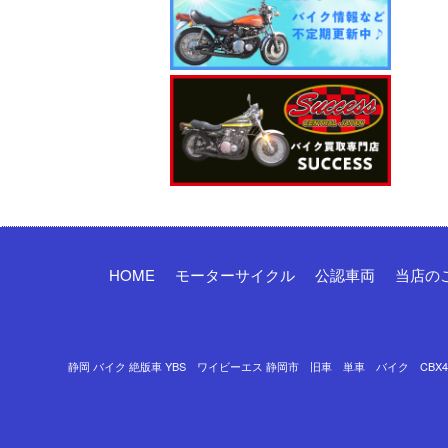
HOME
モーターサイクル
公認車両
当店の
静岡 バイク 絶版車 YBS ワイビーエス 静岡市 旧車 単車 バイク CBX400F 