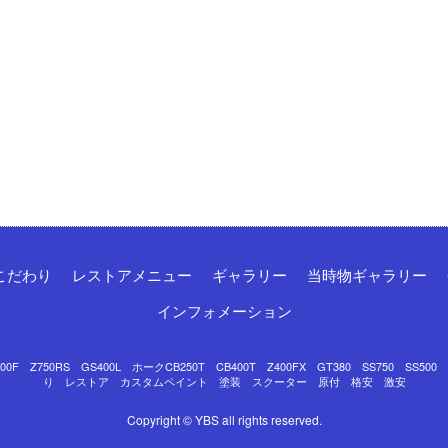
こだわり
レストアメニュー
ギャラリー
当時物ギャラリー
インフォメーション
Z750RS GS400L ホークCB250T CB400T Z400FX GT380 SS750 SS50
り レストア カスタムペイント 塗装 スクーター 原付 格安 激安
Copyright © YBS all rights reserved.