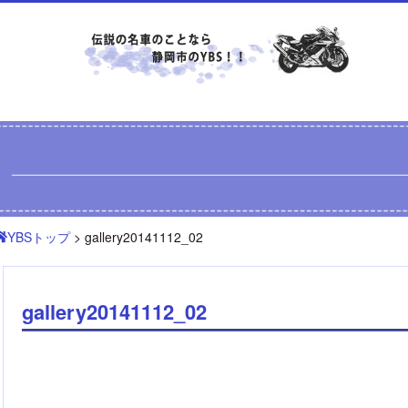
YBSトップ
> gallery20141112_02
gallery20141112_02