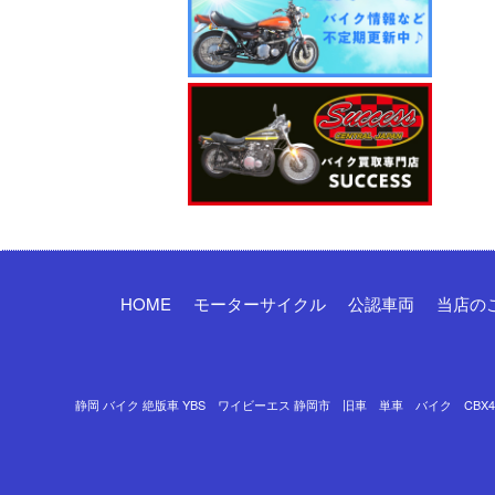
HOME
モーターサイクル
公認車両
当店の
静岡 バイク 絶版車 YBS ワイビーエス 静岡市 旧車 単車 バイク CBX400F 