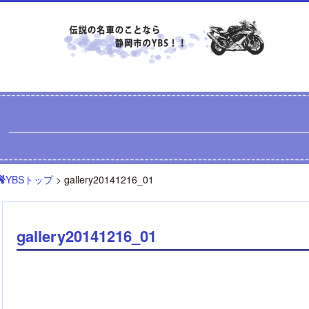
YBSトップ
> gallery20141216_01
gallery20141216_01