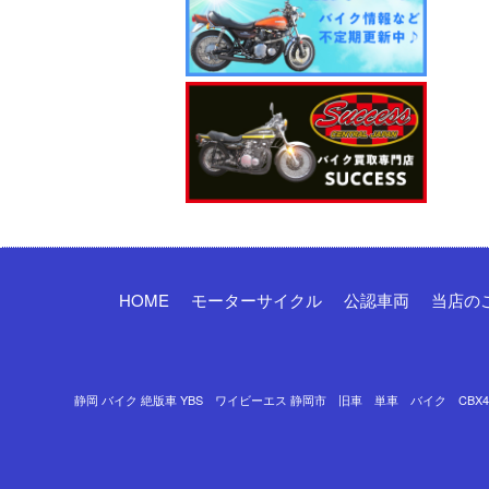
HOME
モーターサイクル
公認車両
当店の
静岡 バイク 絶版車 YBS ワイビーエス 静岡市 旧車 単車 バイク CBX400F 