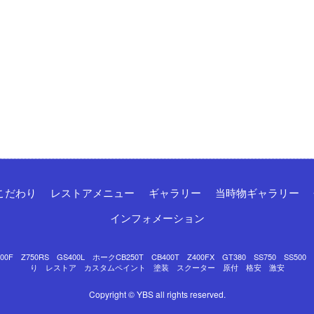
こだわり
レストアメニュー
ギャラリー
当時物ギャラリー
インフォメーション
Z750RS GS400L ホークCB250T CB400T Z400FX GT380 SS750 SS50
り レストア カスタムペイント 塗装 スクーター 原付 格安 激安
Copyright © YBS all rights reserved.