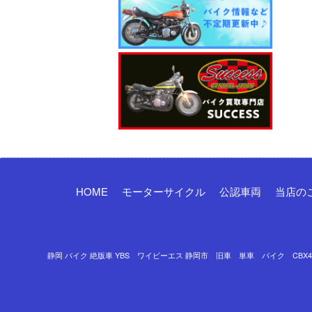
HOME
モーターサイクル
公認車両
当店の
静岡 バイク 絶版車 YBS ワイビーエス 静岡市 旧車 単車 バイク CBX400F 