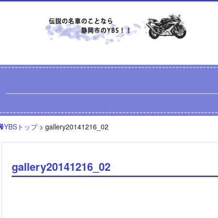
YBSトップ
> gallery20141216_02
gallery20141216_02