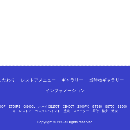
こだわり
レストアメニュー
ギャラリー
当時物ギャラリー
インフォメーション
Z750RS GS400L ホークCB250T CB400T Z400FX GT380 SS750 SS50
り レストア カスタムペイント 塗装 スクーター 原付 格安 激安
Copyright © YBS all rights reserved.